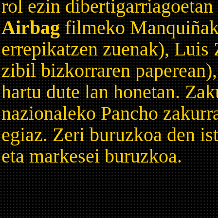
rol ezin dibertigarriagoetan
Airbag
filmeko Manquiñak
errepikatzen zuenak), Luis
zibil bizkorraren paperean),
hartu dute lan honetan. Zaku
nazionaleko Pancho zakurrar
egiaz. Zeri buruzkoa den ist
eta markesei buruzkoa.