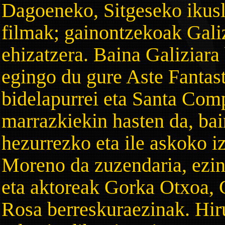
Dagoeneko, Sitgeseko ikusle
filmak; gainontzekoak Galiz
ehizatzera. Baina Galiziara 
egingo du gure Aste Fantas
bidelapurrei eta Santa Com
marrazkiekin hasten da, bai
hezurrezko eta ile askoko i
Moreno da zuzendaria, ezin
eta aktoreak Gorka Otxoa, 
Rosa berreskuraezinak. Hiru