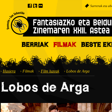
Sarrerak eta a
BERRIAK
FILMAK
BESTE EK
Hasiera
Filmak
Film luzeak
Lobos de Arga
Lobos de Arga