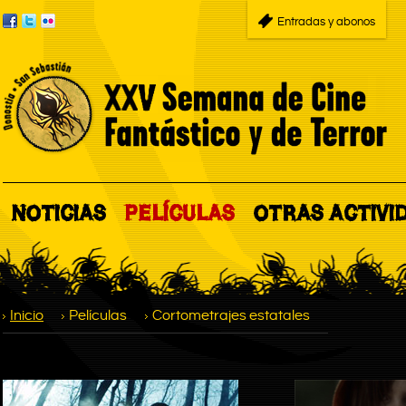
Entradas y abonos
NOTICIAS
PELÍCULAS
OTRAS ACTIVI
Inicio
Películas
Cortometrajes estatales