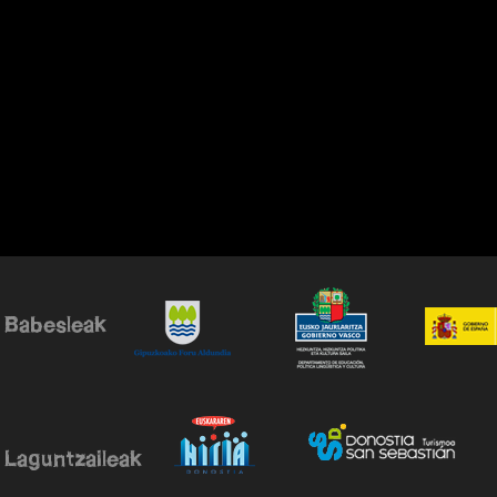
Babesleak
Laguntzaileak