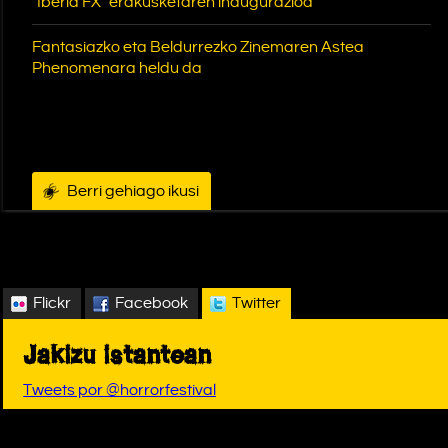
"Iberia FX" erakusketaren inaugurazioa
Fantasiazko eta Beldurrezko Zinemaren Astea
Phenomenara heldu da
Berri gehiago ikusi
Flickr
Facebook
Twitter
Jakizu istantean
Tweets por @horrorfestival