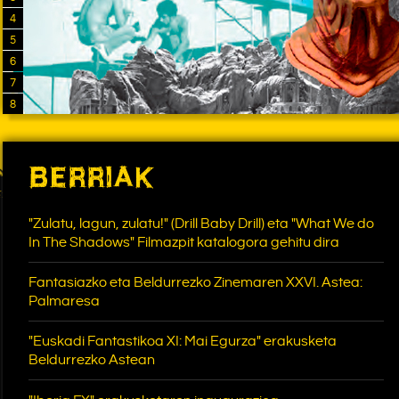
4
5
6
7
8
BERRIAK
"Zulatu, lagun, zulatu!" (Drill Baby Drill) eta "What We do
In The Shadows" Filmazpit katalogora gehitu dira
Fantasiazko eta Beldurrezko Zinemaren XXVI. Astea:
Palmaresa
"Euskadi Fantastikoa XI: Mai Egurza" erakusketa
Beldurrezko Astean