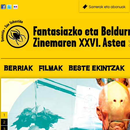
Sarrerak eta abonuak
BERRIAK
FILMAK
BESTE EKINTZAK
1
2
3