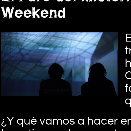
Weekend
E
t
h
C
f
q
¿Y qué vamos a hacer e