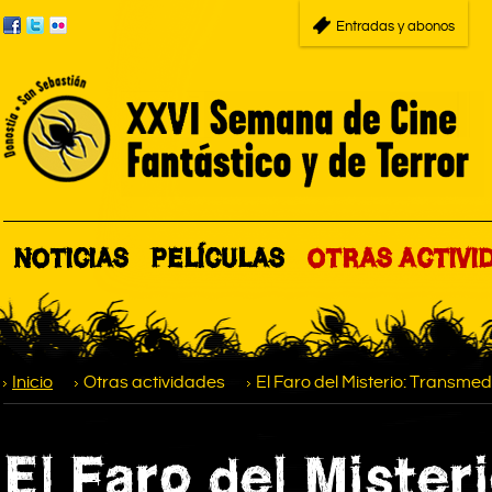
Entradas y abonos
NOTICIAS
PELÍCULAS
OTRAS ACTIVI
Inicio
Otras actividades
El Faro del Misterio: Transm
El Faro del Mister