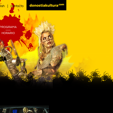
lish
contacto
PROGRAMA
-----
HORARIO
SA