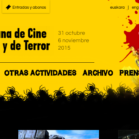
Entradas y abonos
euskara
eng
OTRAS ACTIVIDADES
ARCHIVO
PREN