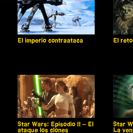
El imperio contraataca
El reto
Star Wars: Episodio II – El
Star Wa
ataque los clones
La ven