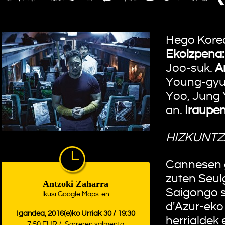
Hego Kore
Ekoizpena:
Joo-suk.
A
Young-gyu
Yoo, Jung 
an.
Iraupen
HIZKUNTZ
Cannesen g
zuten Seul
Antzoki Zaharra
Saigongo s
Ikusi Google Maps-en
d'Azur-eko
Igandea, 2016(e)ko Urriak 30 / 19:30
herrialdek 
7,50 EUR /
Sarreren salmenta