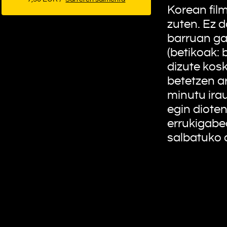
Korean film
zuten. Ez d
barruan ga
(betikoak: 
dizute kosk
betetzen ar
minutu ira
egin dioten
errukigabe
salbatuko di