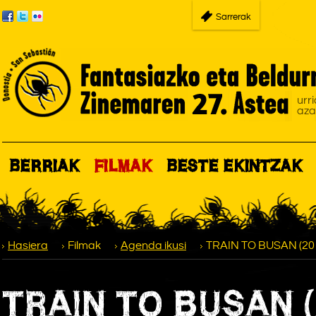
Sarrerak
BERRIAK
FILMAK
BESTE EKINTZAK
Hasiera
Filmak
Agenda ikusi
TRAIN TO BUSAN (20
TRAIN TO BUSAN (