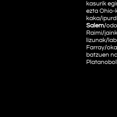
kasurik egi
ezta Ohio-
kaka/ipurd
Salem
/odo
Raimi/jain
lizunak/la
Farray/oka
batzuen na
Platanobolí