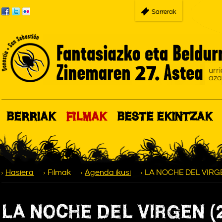
Sarrerak
BERRIAK
FILMAK
BESTE EKINTZAK
Hasiera
Filmak
Agenda ikusi
LA NOCHE DEL VIRGE
LA NOCHE DEL VIRGEN (2