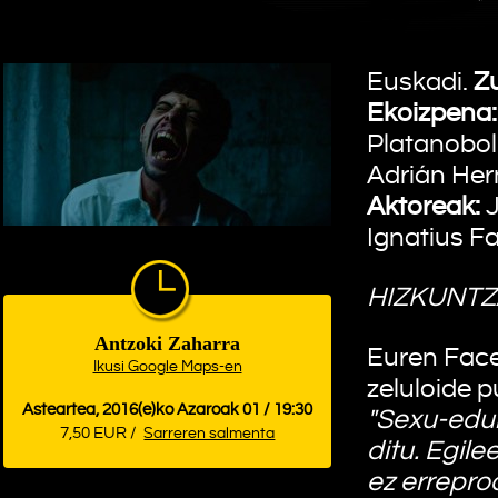
Euskadi.
Z
Ekoizpena:
Platanobol
Adrián He
Aktoreak:
J
Ignatius F
HIZKUNTZ
Antzoki Zaharra
Euren Face
Ikusi Google Maps-en
zeluloide 
Asteartea, 2016(e)ko Azaroak 01 / 19:30
"Sexu-eduk
7,50 EUR /
Sarreren salmenta
ditu. Egile
ez errepro