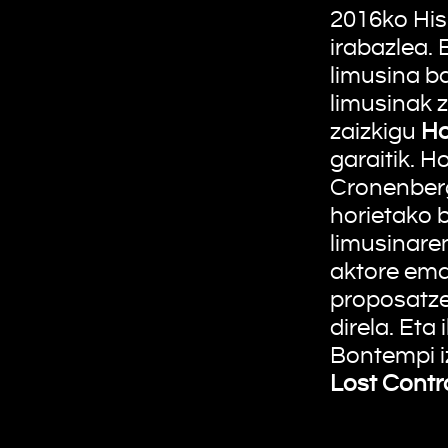
2016ko His
irabazlea. 
limusina b
limusinak z
zaizkigu
Ho
garaitik. 
Cronenberg
horietako b
limusinare
aktore ema
proposatze
direla. Eta
Bontempi iz
Lost Contr