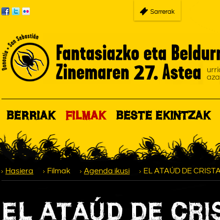
Sarrerak
BERRIAK
FILMAK
BESTE EKINTZAK
Hasiera
Filmak
Agenda ikusi
EL ATAÚD DE CRISTA
EL ATAÚD DE CRIS