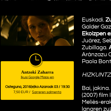
Euskadi.
Z
Galder Gazt
Ekoizpen e
Juárez, Se
Zubillaga.
Aránzazu C
Paola Bont
Antzoki Zaharra
HIZKUNTZ
Ikusi Google Maps-en
Osteguna, 2016(e)ko Azaroak 03 / 19:30
Bai, jakina
7,50 EUR /
Sarreren salmenta
(2007) film
Meliès-era
lanaren zu