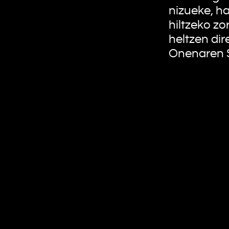
nizueke, ha
hiltzeko zo
heltzen dir
Onenaren S