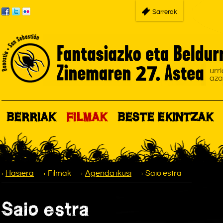
Sarrerak
BERRIAK
FILMAK
BESTE EKINTZAK
Hasiera
Filmak
Agenda ikusi
Saio estra
Saio estra