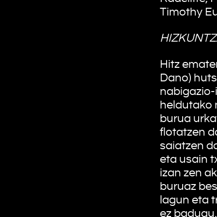
Timothy Eu
HIZKUNTZ
Hitz emate
Dano) huts
nabigazio-
heldutako 
burua urka
flotatzen 
saiatzen da
eta usain t
izan zen ak
buruaz best
lagun eta 
ez badugu.