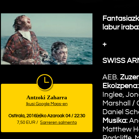
Fantasiazk
labur iraba
+
SWISS AR
AEB.
Zuzen
Ekoizpena:
Inglee, Jo
Antzoki Zaharra
Marshall / 
Ikusi Google Maps-en
Daniel Sch
Ostirala, 2016(e)ko Azaroak 04 / 22:30
Musika:
And
7,50 EUR /
Sarreren salmenta
Matthew 
Radcliffe, 