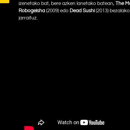
izenetako bat, bere azken lanetako batean,
The Ma
Robogeisha
(2009) edo
Dead Sushi
(2013) bezalako 
jarraituz.