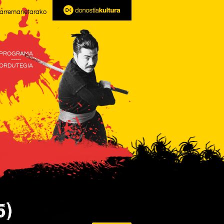
arremanetarako
PROGRAMA
-----
ORDUTEGIA
5)