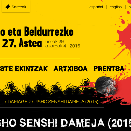
Sarrerak
español
english
h
STE EKINTZAK
ARTXIBOA
PRENTSA
DAMAGER / JISHO SENSHI DAMEJA (2015)
SHO SENSHI DAMEJA (201