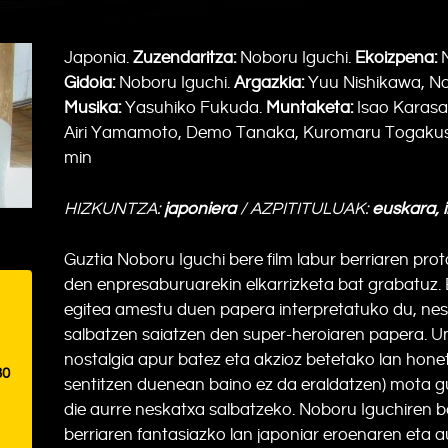
Japonia.
Zuzendaritza:
Noboru Iguchi.
Ekoizpena:
N
Gidoia:
Noboru Iguchi.
Argazkia:
Yuu Nishikawa, No
Musika:
Yasuhiko Fukuda.
Muntaketa:
Isao Karas
Airi Yamamoto, Demo Tanaka, Kuromaru Togakush
min
HIZKUNTZA:
japoniera
/ AZPITITULUAK:
euskara, 
Guztia Noboru Iguchi bere film labur berriaren prot
den enpresaburuarekin elkarrizketa bat grabatuz. 
egitea amestu duen papera interpretatuko du, nesk
salbatzen saiatzen den super-heroiaren papera. U
nostalgia apur batez eta akzioz betetako lan hon
30
sentitzen duenean baino ez da eraldatzen) mota g
die aurre neskatxa salbatzeko. Noboru Iguchiren ba
berriaren fantasiazko lan japoniar eroenaren eta 