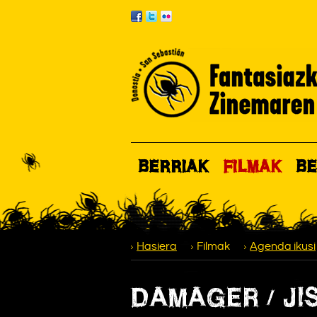
BERRIAK
FILMAK
BE
Hasiera
Filmak
Agenda ikusi
DAMAGER / JI