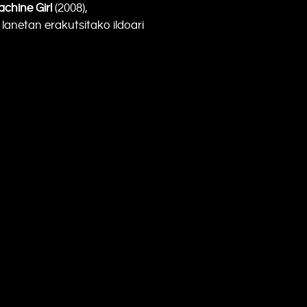
chine Girl
(2008),
lanetan erakutsitako ildoari