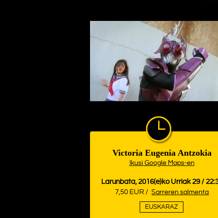
Victoria Eugenia Antzokia
Ikusi Google Maps-en
Larunbata, 2016(e)ko Urriak 29 / 22:
7,50 EUR /
Sarreren salmenta
EUSKARAZ