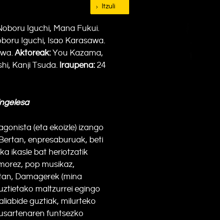
Itzuli
oboru Iguchi, Mana Fukui.
boru Iguchi, Isao Karasawa.
awa.
Aktoreak:
You Kazama,
i, Kanji Tsuda.
Iraupena:
24
ingelesa
agonista (eta ekoizle) izango
Bertan, enpresaburuak, beti
a ikasle bat heriotzatik
morez, pop musikaz,
etan, Damagerek (mina
uztietako maltzurrei egingo
liabide guztiak, milurteko
ausartenaren funtsezko