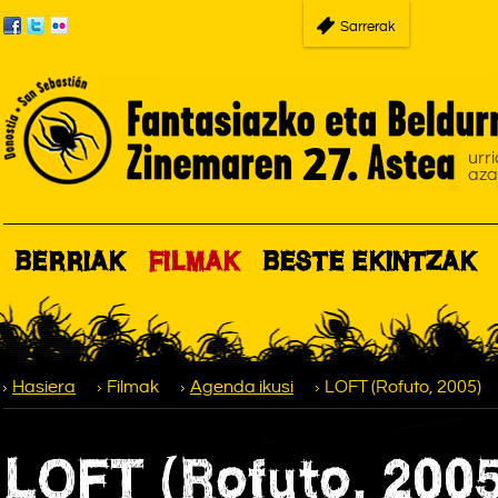
Sarrerak
BERRIAK
FILMAK
BESTE EKINTZAK
Hasiera
Filmak
Agenda ikusi
LOFT (Rofuto, 2005)
LOFT (Rofuto, 2005