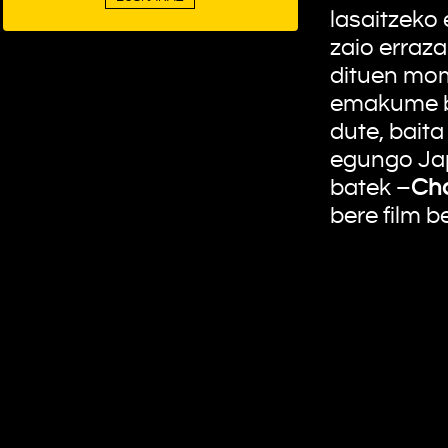
lasaitzeko 
zaio erraza
dituen mom
emakume ba
dute, baita
egungo Jap
batek –
Ch
bere film 