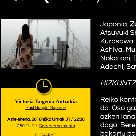
Japonia.
Z
Atsuyuki S
Kurosawa
Ashiya.
Mu
Nakatani, 
Adachi, Sa
HIZKUNTZ
Reiko kont
Victoria Eugenia Antzokia
da. Oso ga
Ikusi Google Maps-en
azken lana
Astelehena, 2016(e)ko Urriak 31 / 22:00
dago. Bere
7,50 EUR /
Sarreren salmenta
bakartu ba
EUSKARAZ