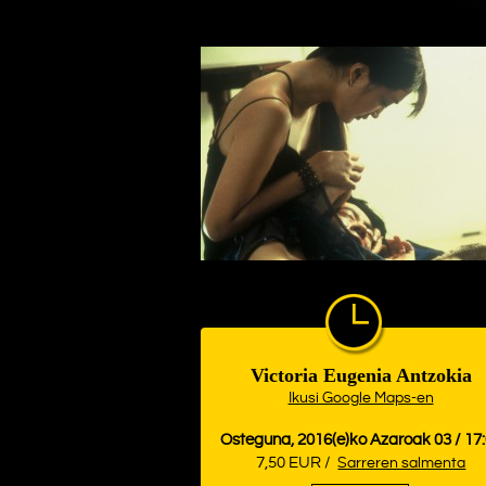
Victoria Eugenia Antzokia
Ikusi Google Maps-en
Osteguna, 2016(e)ko Azaroak 03 / 17
7,50 EUR /
Sarreren salmenta