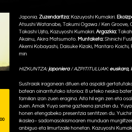
Japonia.
Zuzendaritza:
Kazuyoshi Kumakiri.
Ekoizp
Atsushi Watanabe, Takumi Ogawa / Ken Groove, Of
Takashi Ujita, Kazuyoshi Kumakiri.
Argazkia:
Takahi
Akainu, Akira Matsumoto.
Muntaketa:
Shinichi Fu
Akemi Kobayashi, Daisuke Kizaki, Mantaro Koichi,
min
HIZKUNTZA:
japoniera
/ AZPITITULUAK:
euskara, 
Sustraiak iraganean dituen eta aspaldi gertatutako
batean oinarritutako istorioa: 8 urteko neska bat
familian izan zuen eragina. Aita hil egin zen eta o
zuen. Amak Yuya seme gazteena janzten du. Yuyak,
honen etengabeko presentzia sentitzen du. Yuichir
:00
ikaslea– sadomasokismoaren munduan murgiltzen h
anbiguo eta limurtzaile honetan. Kazuyoshi Kumak