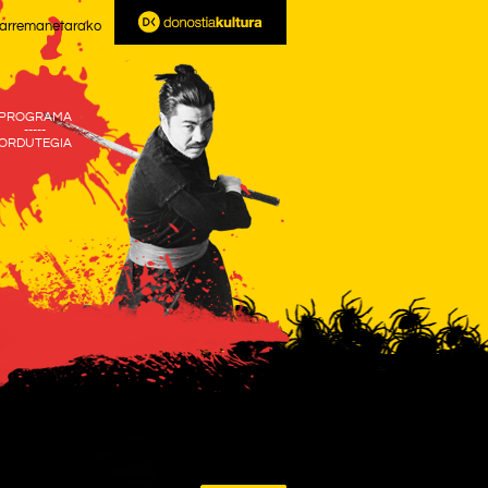
arremanetarako
PROGRAMA
-----
ORDUTEGIA