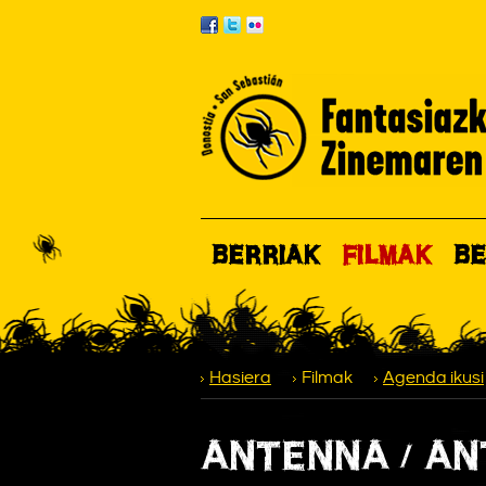
BERRIAK
FILMAK
BE
Hasiera
Filmak
Agenda ikusi
ANTENNA / AN