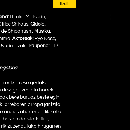
Itzuli
ena:
Hiroko Matsuda,
fice Shirous.
Gidoia:
de Shibanushi.
Musika:
shima.
Aktoreak:
Ryo Kase,
 Ryudo Uzaki.
Iraupena:
117
ingelesa
 zoritxarreko gertakari
en desagertzea eta horrek
sabak bere buruaz beste egin
 arrebaren arropa jantzita,
o anaia zaharrena –filosofia
asten da istorio ilun,
irik zuzendutako hirugarren