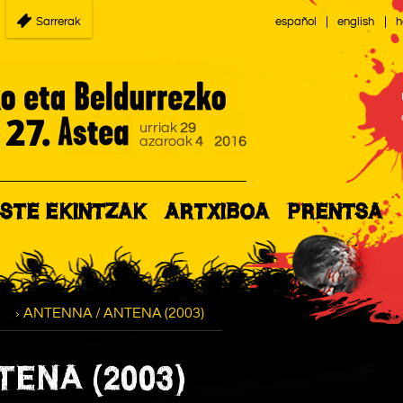
Sarrerak
español
english
h
STE EKINTZAK
ARTXIBOA
PRENTSA
ANTENNA / ANTENA (2003)
TENA (2003)