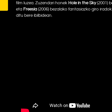
film luzea. Zuzendari honek
Hole in the Sky
(2001) b
eta
Freesia
(2006) bezalako fantasiazko giro irado
ditu bere ibilbidean.