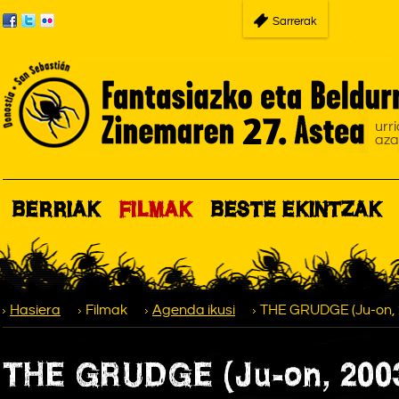
Sarrerak
BERRIAK
FILMAK
BESTE EKINTZAK
Hasiera
Filmak
Agenda ikusi
THE GRUDGE (Ju-on, 
THE GRUDGE (Ju-on, 200