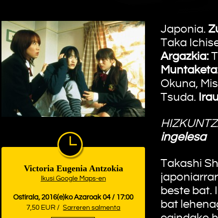
Japonia.
Z
Taka Ichis
Argazkia:
T
Muntaketa
Okuna, Misa
Tsuda.
Ira
HIZKUNTZ
ingelesa
Takashi Sh
Victoria Eugenia Antzokia
japoniarra
Ikusi Google Maps-en
beste bat. 
Ostirala, 2016(e)ko Azaroak 04 / 17:00
bat lehena
7,50 EUR /
Sarreren salmenta
egindako h