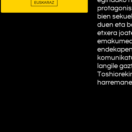
EUSKARAZ
protagoni
bien sekuel
duen eta b
etxera joa
emakumeak 
endekapene
komunikatu
langile gaz
Toshioreki
harremane