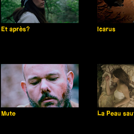
Et après?
Icarus
Mute
La Peau sa