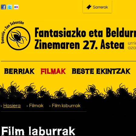
Sarrerak
BERRIAK
FILMAK
BESTE EKINTZAK
Hasiera
Filmak
Film laburrak
Film laburrak