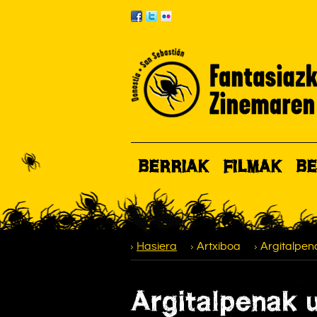
BERRIAK
FILMAK
BE
Hasiera
Artxiboa
Argitalpen
Argitalpenak u