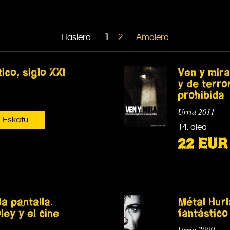
Hasiera
1
2
Amaiera
ico, siglo XXI
Ven y mira
y de terro
prohibida
Urria 2011
Eskatu
14. alea
22 EUR
la pantalla.
Métal Hurl
ley y el cine
fantástico
Urria 2009