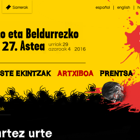
Sarrerak
español
english
h
STE EKINTZAK
ARTXIBOA
PRENTSA
ak
rtez urte