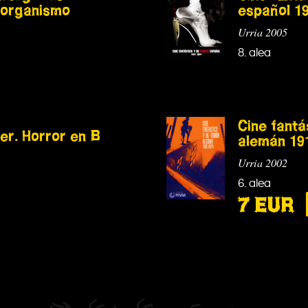
l organismo
español 1
Urria 2005
8. alea
Cine fantá
er. Horror en B
alemán 19
Urria 2002
6. alea
7 EUR