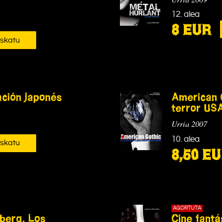
12. alea
8 EUR
skatu
ación japonés
American G
terror US
Urria 2007
10. alea
skatu
8,50 E
AGORTUTA
berg. Los
Cine fantá