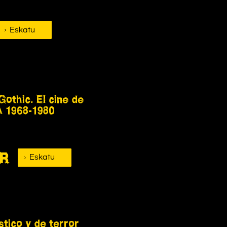
Eskatu
othic. El cine de
A 1968-1980
UR
Eskatu
stico y de terror