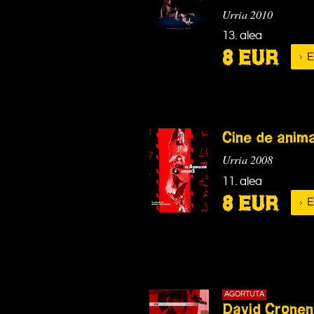
Urria 2010
13. alea
8 EUR
E
Cine de anim
Urria 2008
11. alea
8 EUR
E
AGORTUTA
David Cronen