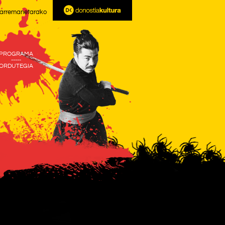
arremanetarako
PROGRAMA
-----
ORDUTEGIA