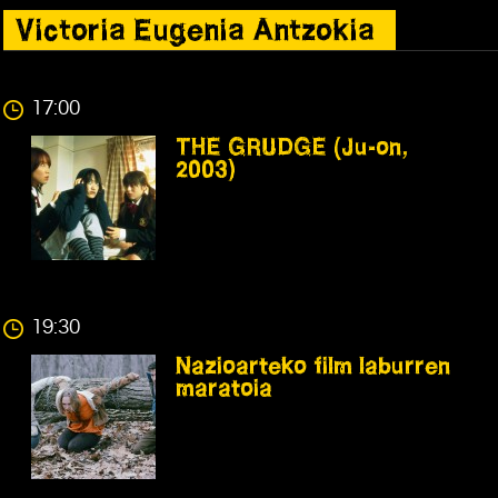
Victoria Eugenia Antzokia
17:00
THE GRUDGE (Ju-on,
2003)
19:30
Nazioarteko film laburren
maratoia