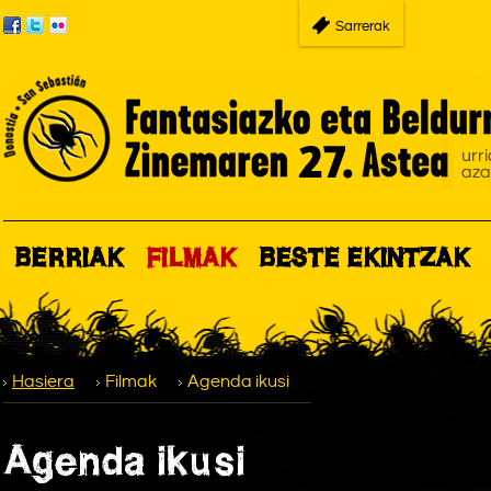
Sarrerak
BERRIAK
FILMAK
BESTE EKINTZAK
Hasiera
Filmak
Agenda ikusi
Agenda ikusi