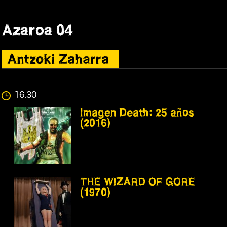
Azaroa 04
Antzoki Zaharra
16:30
Imagen Death: 25 años
(2016)
THE WIZARD OF GORE
(1970)