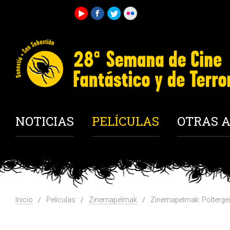
NOTICIAS
PELÍCULAS
OTRAS A
Inicio
Películas
Zinemapelmak
Zinemapelmak: Poltergei