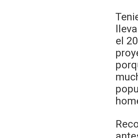
Teni
llev
el 2
proy
porq
much
popu
home
Reco
ante