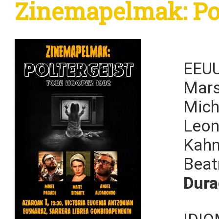
Zinemapelmak: Pol
EEU
Mars
Mich
Leon
Kah
Beat
Dura