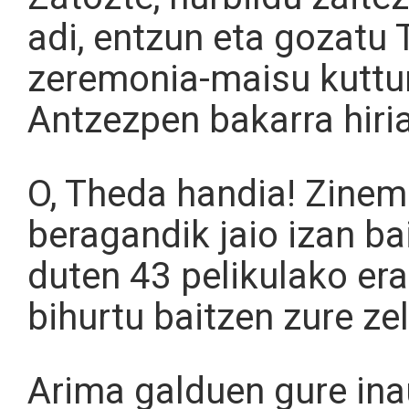
adi, entzun eta gozatu
zeremonia-maisu kuttun
Antzezpen bakarra hiri
O, Theda handia! Zine
beragandik jaio izan ba
duten 43 pelikulako era
bihurtu baitzen zure zel
Arima galduen gure inau