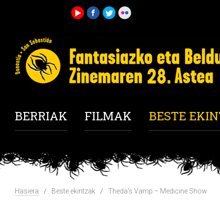
BERRIAK
FILMAK
BESTE EKI
Hasiera
Beste ekintzak
Theda's Vamp – Medicine Show