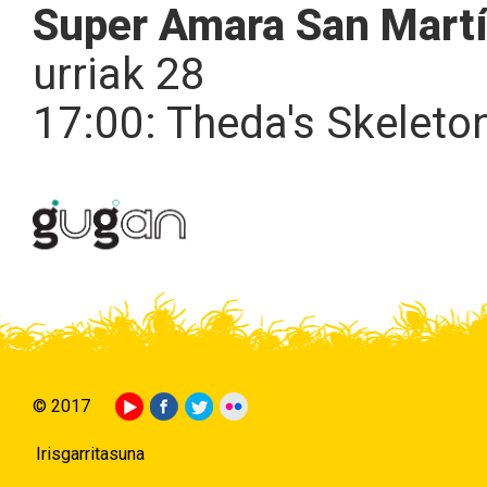
Super Amara San Mart
urriak 28
17:00: Theda's Skelet
© 2017
Irisgarritasuna