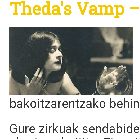
Theda's Vamp 
bakoitzarentzako behin 
Gure zirkuak sendabide