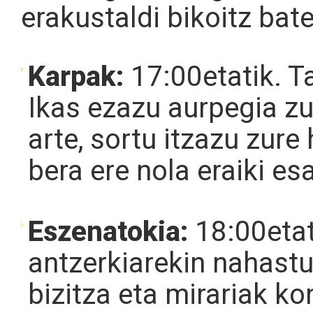
erakustaldi bikoitz bat
Karpak:
17:00etatik. Ta
Ikas ezazu aurpegia zu
arte, sortu itzazu zure
bera ere nola eraiki es
Eszenatokia:
18:00etat
antzerkiarekin nahast
bizitza eta mirariak k