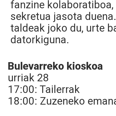
fanzine kolaboratiboa
sekretua jasota duena
taldeak joko du, urte 
datorkiguna.
Bulevarreko kioskoa
urriak 28
17:00: Tailerrak
18:00: Zuzeneko emana