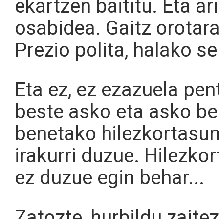
ekartzen baititu. Eta 
osabidea. Gaitz orotar
Prezio polita, halako s
Eta ez, ez ezazuela pe
beste asko eta asko be
benetako hilezkortasun
irakurri duzue. Hilezko
ez duzue egin behar...
Zatozte, hurbildu zaite