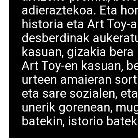
adieraztekoa. Eta ho
historia eta Art Toy-
desberdinak aukeratu
kasuan, gizakia bera
Art Toy-en kasuan, b
urteen amaieran sort
eta sare sozialen, et
unerik gorenean, mugi
batekin, istorio batek