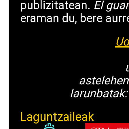
publizitatean.
El guar
eraman du, bere aurr
Ud
astelehen
larunbatak:
Laguntzaileak