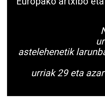
Europako artxibo eta 
N
ur
astelehenetik larunba
urriak 29 eta aza