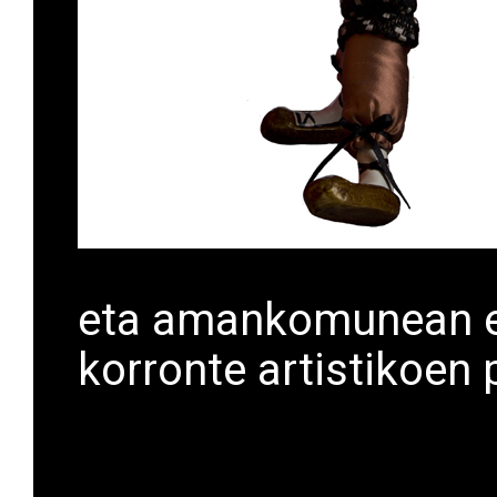
eta amankomunean e
korronte artistikoen p