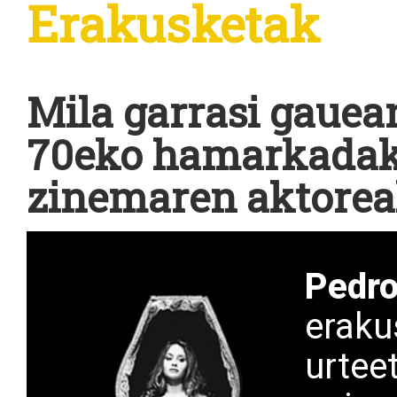
Erakusketak
Mila garrasi gauea
70eko hamarkadako
zinemaren aktore
Pedro
eraku
urtee