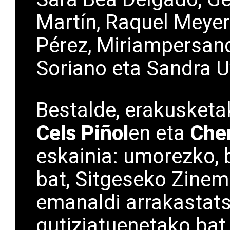
Martín, Raquel Meyer
Pérez, Miriampersand
Soriano eta Sandra U
Bestalde, erakusketak
Cels Piñol
en eta
Che
eskainia: umorezko, b
bat, Sitgeseko Zinem
emanaldi arrakastats
gutiziatuenetako bat