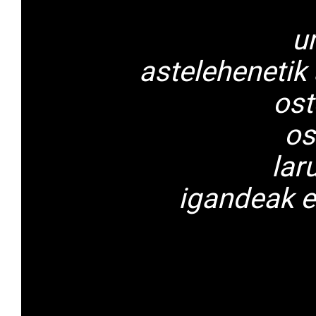
u
astelehenetik
ost
os
lar
igandeak e