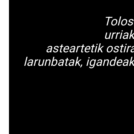
Tolos
urria
asteartetik osti
larunbatak, igandeak