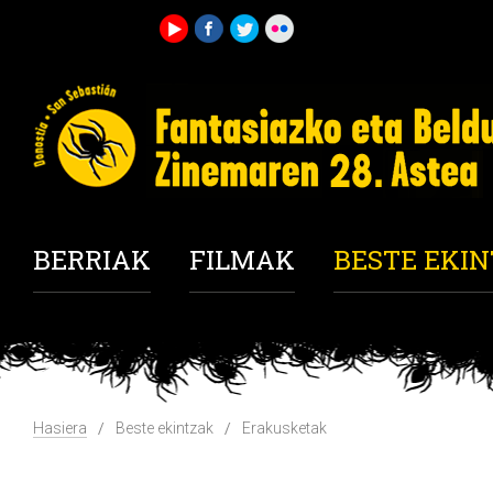
BERRIAK
FILMAK
BESTE EKI
Hasiera
Beste ekintzak
Erakusketak