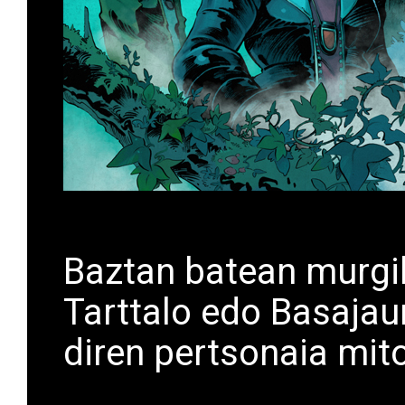
Baztan batean murgilt
Tarttalo edo Basajau
diren pertsonaia mit