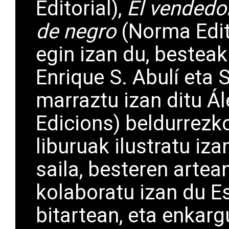
Editorial),
El vendedo
de negro
(Norma Edit
egin izan du, besteak
Enrique S. Abulí eta 
marraztu izan ditu Á
Edicions) beldurrezko
liburuak ilustratu iza
saila, besteren artea
kolaboratu izan du E
bitartean, eta enkarg