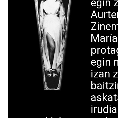
egin 
Aurte
Zinem
María
prota
egin n
izan 
baitz
askat
irudi