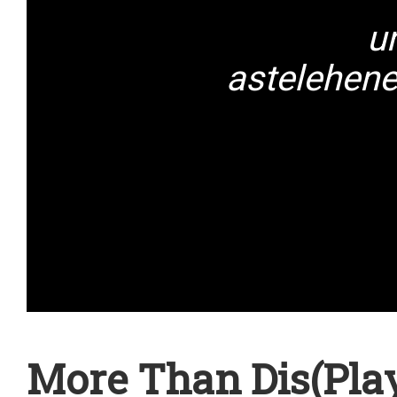
u
astelehene
More Than Dis(Pla