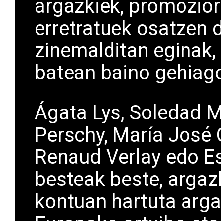
argazkiek, promozior
erretratuek osatzen 
zinemalditan eginak,
batean baino gehiago
Ágata Lys, Soledad M
Perschy, María José 
Renaud Verlay edo Es
besteak beste, argaz
kontuan hartuta arga