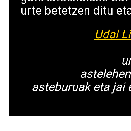
urte betetzen ditu et
Udal Li
u
astelehen
asteburuak eta jai