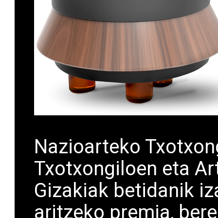
Nazioarteko Txotxon
Txotxongiloen eta Ar
Gizakiak betidanik iz
aritzeko premia, bere