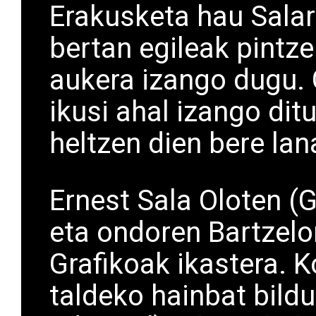
Erakusketa hau Salar
bertan egileak pintze
aukera izango dugu. 
ikusi ahal izango dit
heltzen dien bere la
Ernest Sala Oloten (Gi
eta ondoren Bartzelo
Grafikoak ikastera. K
taldeko hainbat bild