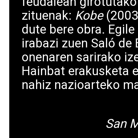
feudalean girotutako
zituenak:
Kobe
(2003)
dute bere obra. Egile
irabazi zuen Saló de
onenaren sarirako iz
Hainbat erakusketa es
nahiz nazioarteko ma
San M