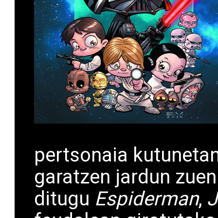
pertsonaia kutuneta
garatzen jardun zuen
ditugu
Espiderman
,
J