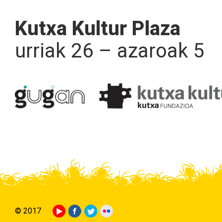
Kutxa Kultur Plaza
urriak 26 – azaroak 5
© 2017