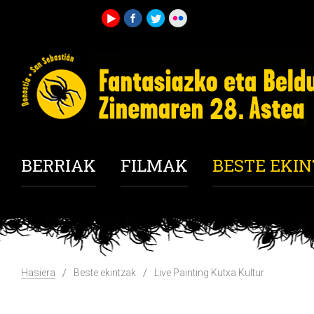
BERRIAK
FILMAK
BESTE EKI
Hasiera
Beste ekintzak
Live Painting Kutxa Kultur