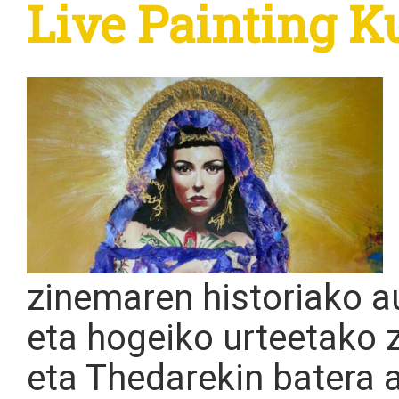
Live Painting K
zinemaren historiako 
eta hogeiko urteetako 
eta Thedarekin batera 