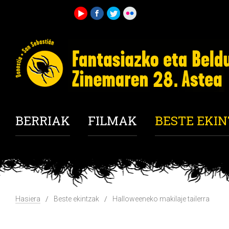
BERRIAK
FILMAK
BESTE EKI
Hasiera
Beste ekintzak
Halloweeneko makilaje tailerra