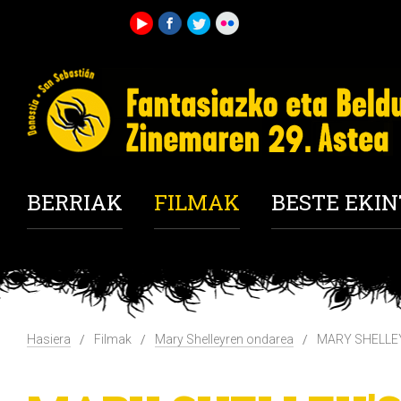
BERRIAK
FILMAK
BESTE EKI
Hasiera
Filmak
Mary Shelleyren ondarea
MARY SHELLEY