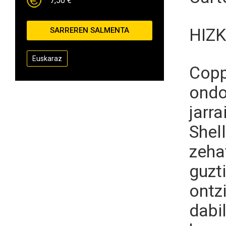
7,50 €
HIZ
SARREREN SALMENTA
Euskaraz
Cop
ondo
jarr
Shel
zeha
guzti
ontz
dabi