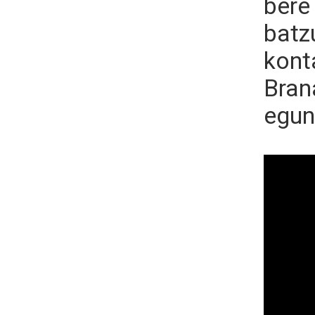
bere 
batz
kont
Bran
egun