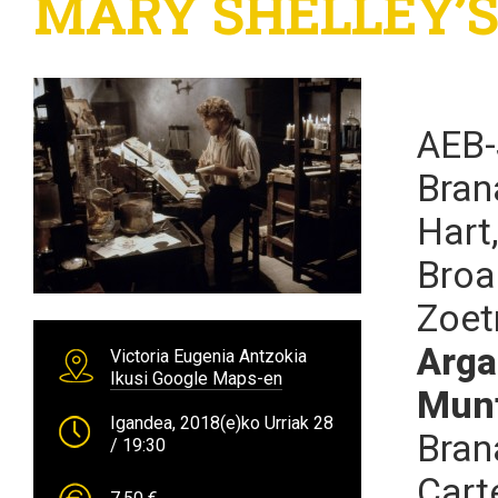
MARY SHELLEY’S
AEB-
Bran
Hart,
Broa
Zoet
Arga
Victoria Eugenia Antzokia
Ikusi Google Maps-en
Munt
Igandea, 2018(e)ko Urriak 28
Bran
/ 19:30
Cart