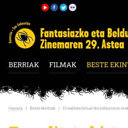
BERRIAK
FILMAK
BESTE EKI
Hasiera
Beste ekintzak
Errealitate birtual eta beldurraren er