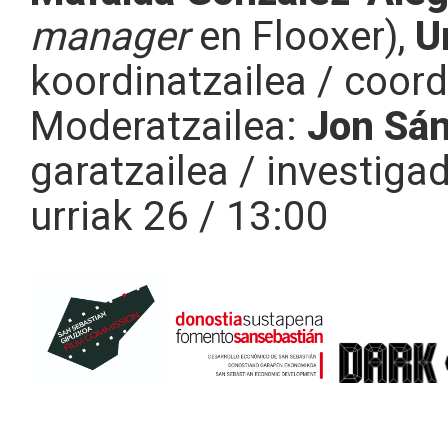
manager
en Flooxer),
U
koordinatzailea / coor
Moderatzailea:
Jon Sá
garatzailea / investigad
urriak 26 / 13:00