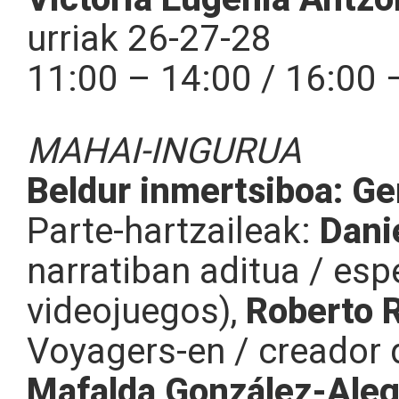
urriak 26-27-28
11:00 – 14:00 / 16:00 
MAHAI-INGURUA
Beldur inmertsiboa: Gen
Parte-hartzaileak:
Dani
narratiban aditua / espe
videojuegos),
Roberto 
Voyagers-en / creador d
Mafalda González-Aleg