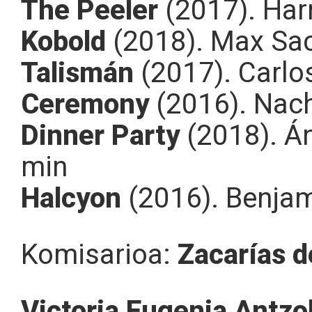
The Peeler
(2017). Harr
Kobold
(2018). Max Sac
Talismán
(2017). Carlo
Ceremony
(2016). Nach
Dinner Party
(2018). Án
min
Halcyon
(2016). Benja
Komisarioa:
Zacarías d
Victoria Eugenia Antzo