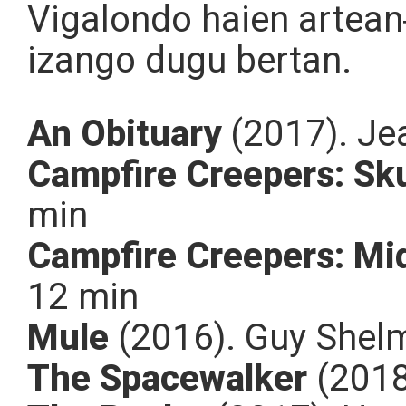
Vigalondo haien artean
izango dugu bertan.
An Obituary
(2017). Je
Campfire Creepers: Sku
min
Campfire Creepers: Mi
12 min
Mule
(2016). Guy Shelm
The Spacewalker
(2018