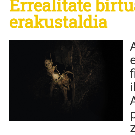
Errealitate birt
erakustaldia