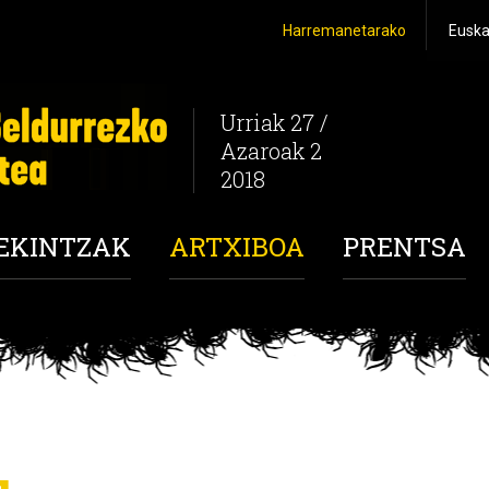
Harremanetarako
Urriak 27 /
Azaroak 2
2018
 EKINTZAK
ARTXIBOA
PRENTSA