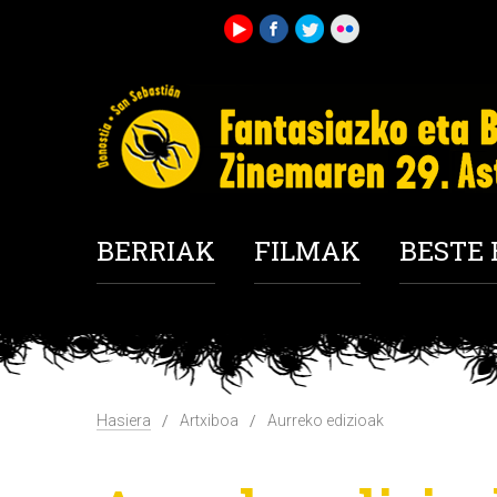
BERRIAK
FILMAK
BESTE
Hasiera
Artxiboa
Aurreko edizioak