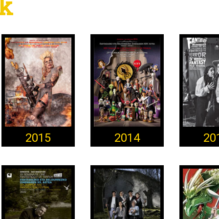
ak
2015
2014
20