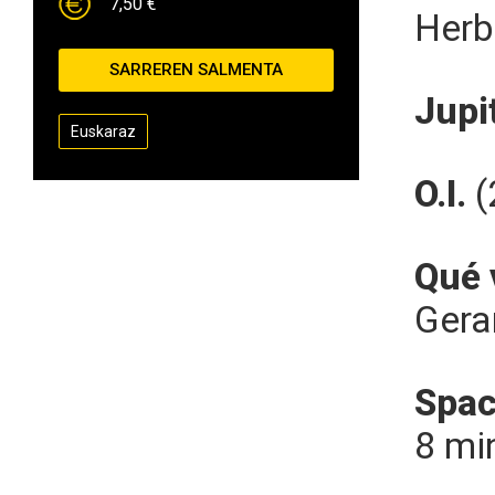
7,50 €
Herb
SARREREN SALMENTA
Jupi
Euskaraz
O.I.
(
Qué 
Gera
Spac
8 mi