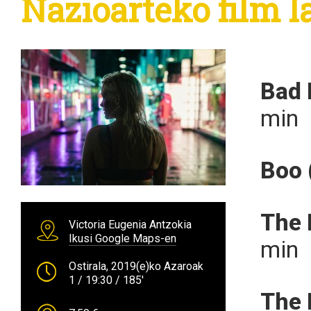
Nazioarteko film 
Bad 
min
Boo
The
Victoria Eugenia Antzokia
Ikusi Google Maps-en
min
Ostirala, 2019(e)ko Azaroak
1
/ 19:30
/ 185'
The 