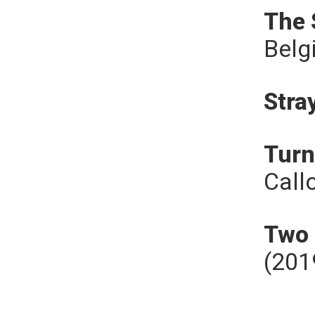
The 
Belg
Stra
Turn
Call
Two 
(201