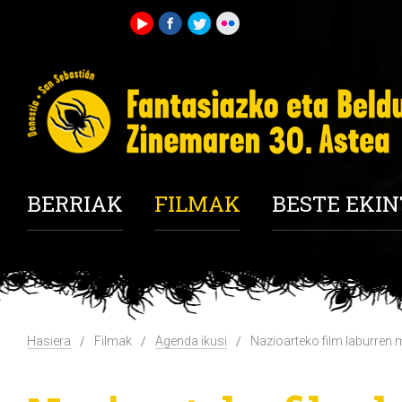
BERRIAK
FILMAK
BESTE EKI
Hasiera
Filmak
Agenda ikusi
Nazioarteko film laburren 