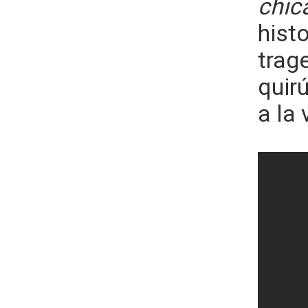
chic
hist
trag
quir
a la 