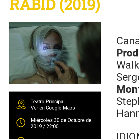
RABID (2019)
Cana
Prod
Walk
Serg
Mont
Step
Teatro Principal
Ver en Google Maps
Hann
Miércoles 30 de Octubre de
2019
/ 22:00
IDI