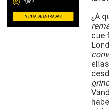
7,50 €
¿A qu
VENTA DE ENTRADAS
rem
que 
Lond
conv
ella
des
grin
Vand
habe