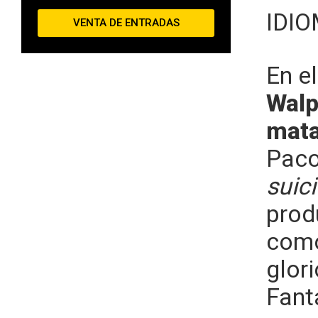
IDI
VENTA DE ENTRADAS
En e
Walp
mata
Paco
suici
prod
como 
glor
Fant