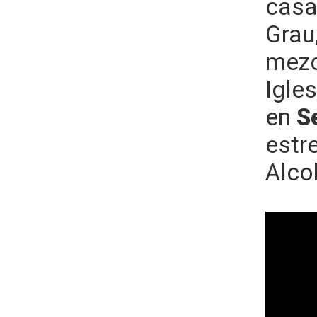
casa
Grau
mezc
Igle
en
S
estr
Alco