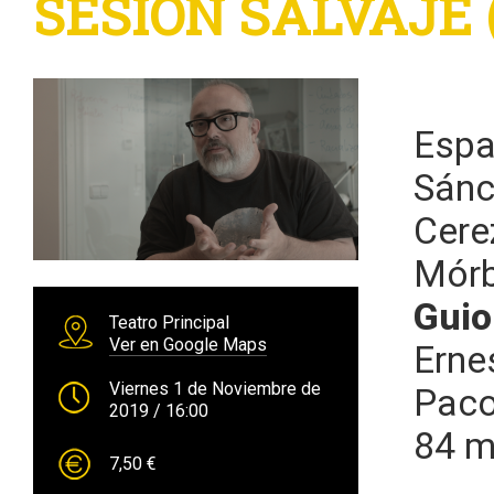
SESIÓN SALVAJE (
Espa
Sánc
Cere
Mórb
Guio
Teatro Principal
Ver en Google Maps
Erne
Viernes 1 de Noviembre de
Paco
2019
/ 16:00
84 m
7,50 €