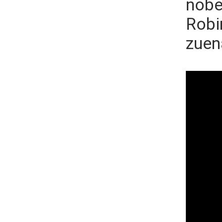
nobe
Robi
zuena