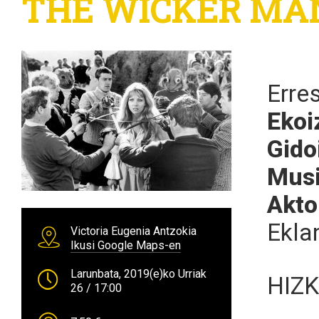
THE WICKER MAN 
Erre
Ekoi
Gido
Musi
Akto
Eklan
Victoria Eugenia Antzokia
Ikusi Google Maps-en
Larunbata, 2019(e)ko Urriak
HIZ
26
/ 17:00