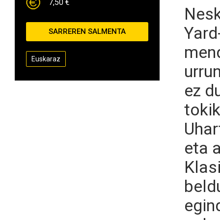
7,50 €
Nesk
Yard
SARREREN SALMENTA
mend
Euskaraz
urru
ez du
toki
Uhar
eta 
Klas
beld
egin