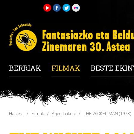
BERRIAK
FILMAK
BESTE EKI
Hasiera
Filmak
Agenda ikusi
THE WICKER MAN (1973)