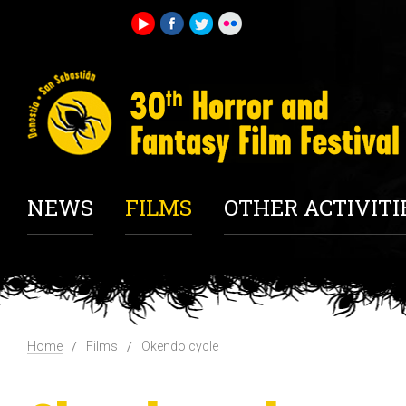
NEWS
FILMS
OTHER ACTIVITI
Home
Films
Okendo cycle