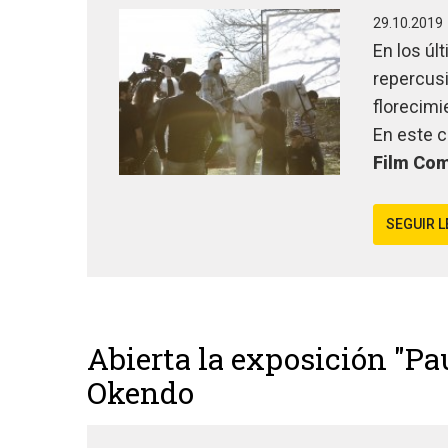
29.10.2019
En los úl
repercusi
florecimi
En este 
Film Co
SEGUIR 
Abierta la exposición "Pa
Okendo