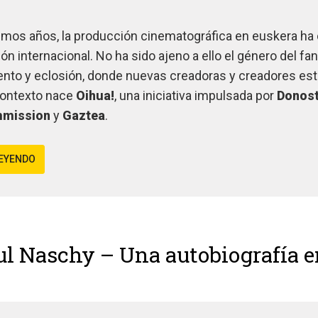
timos años, la producción cinematográfica en euskera h
ón internacional. No ha sido ajeno a ello el género del fa
ento y eclosión, donde nuevas creadoras y creadores est
contexto nace
Oihua!
, una iniciativa impulsada por
Donost
mmission
y
Gaztea
.
LEYENDO
ul Naschy – Una autobiografía en