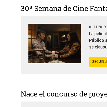
30ª Semana de Cine Fantá
01.11.2019
La pelícu
Público 
se clausu
SEGUIR 
Nace el concurso de proye