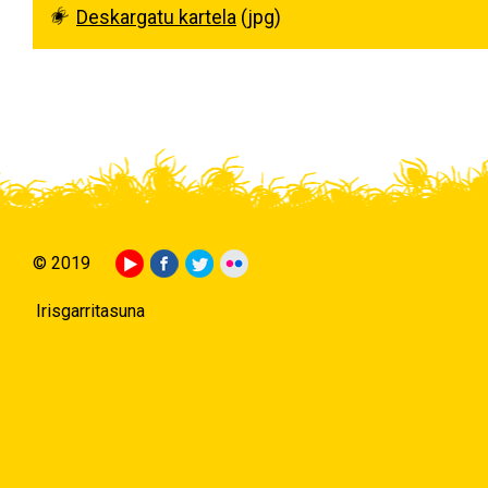
Deskargatu kartela
(jpg)
© 2019
Irisgarritasuna