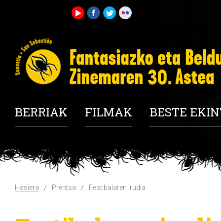
BERRIAK
FILMAK
BESTE EKI
Hasiera
Prentsa
Festibalaren irudia