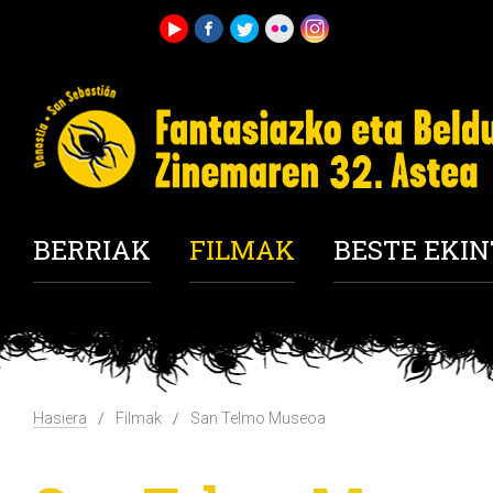
BERRIAK
FILMAK
BESTE EKI
Hasiera
Filmak
San Telmo Museoa