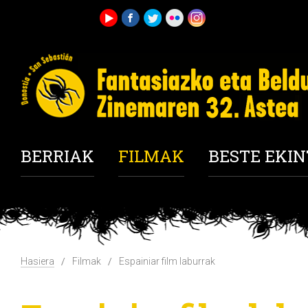
BERRIAK
FILMAK
BESTE EKI
Hasiera
Filmak
Espainiar film laburrak