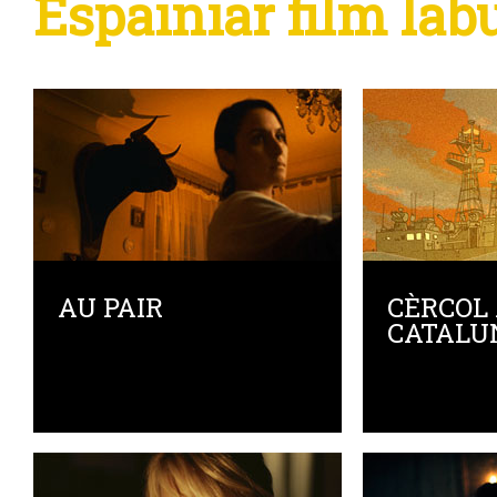
Espainiar film lab
AU PAIR
CÈRCOL
CATALU