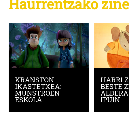
Haurrentzako zin
KRANSTON
HARRI Z
IKASTETXEA:
BESTE 
MUNSTROEN
ALDERA
ESKOLA
IPUIN