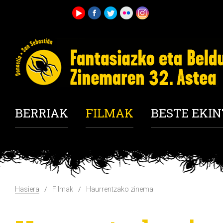
BERRIAK
FILMAK
BESTE EKI
Hasiera
Filmak
Haurrentzako zinema