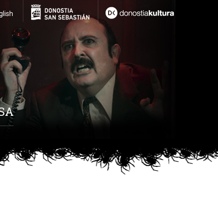
glish
SA