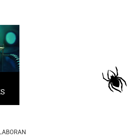
ES
LABORAN