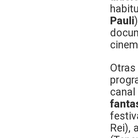
habitu
Pauli
docu
cinem
Otras
progr
canal
fant
festi
Rei),