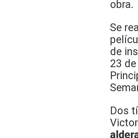
obra.
Se re
pelíc
de ins
23 de
Princ
Seman
Dos tí
Victo
alder