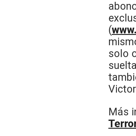
abono
exclu
(
www.
mismo
solo 
suelta
tambié
Victor
Más i
Terro