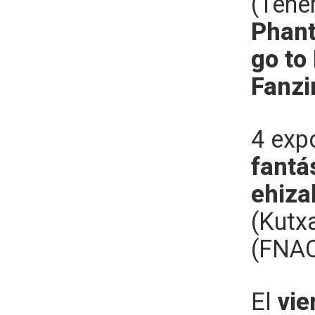
(Tene
Phant
go to 
Fanzi
4 exp
fantá
ehiza
(Kutx
(FNAC
El
vie