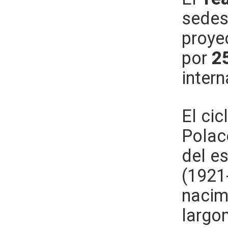
sedes
proye
por
25
inter
El cic
Polac
del es
(1921
nacim
largo