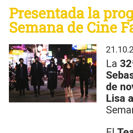
Presentada la pro
Semana de Cine Fa
21.10.
La
32
Sebas
de no
Lisa 
Seman
El
Tea