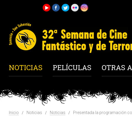
NOTICIAS
PELÍCULAS
OTRAS A
Inicio
Noticias
Noticias
Presentada la programación com