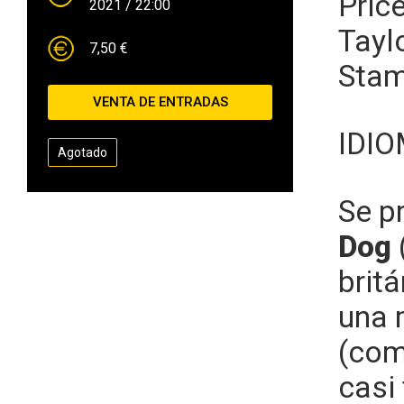
Pric
2021
/ 22:00
Tayl
7,50 €
Stam
VENTA DE ENTRADAS
IDI
Agotado
Se p
Dog
brit
una 
(com
casi