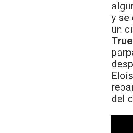
algu
y se
un c
Tru
parp
despu
Elois
repa
del 