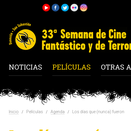
NOTICIAS
PELÍCULAS
OTRAS A
Inicio
Películas
Agenda
Los días que (nunca) fueron