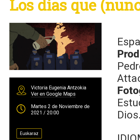
Los días que (nunc
Esp
Prod
Pedr
Atta
Foto
Victoria Eugenia Antzokia
Ver en Google Maps
Estu
Martes 2 de Noviembre de
Dios
2021
/ 20:00
Euskaraz
IDI