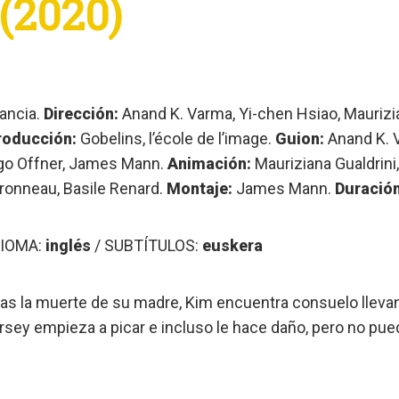
(2020)
rancia.
Dirección:
Anand K. Varma, Yi-chen Hsiao, Maurizi
roducción:
Gobelins, l’école de l’image.
Guion:
Anand K. V
go Offner, James Mann.
Animación:
Mauriziana Gualdrin
ironneau, Basile Renard.
Montaje:
James Mann.
Duración
DIOMA:
inglés
/ SUBTÍTULOS:
euskera
as la muerte de su madre, Kim encuentra consuelo llevando
rsey empieza a picar e incluso le hace daño, pero no pue