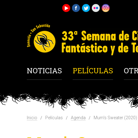
NOTICIAS
PELÍCULAS
OTR
Inicio
Películas
Agenda
Mum's Sweater (2020)