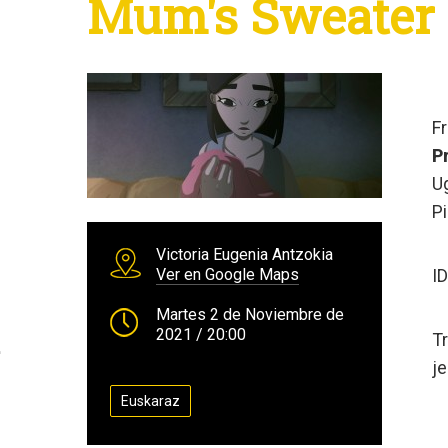
Mum's Sweater 
F
P
U
P
Victoria Eugenia Antzokia
Ver en Google Maps
I
Martes 2 de Noviembre de
2021
/ 20:00
Tr
je
Euskaraz