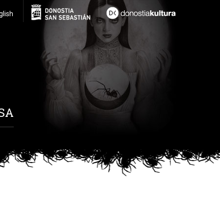
glish
SA