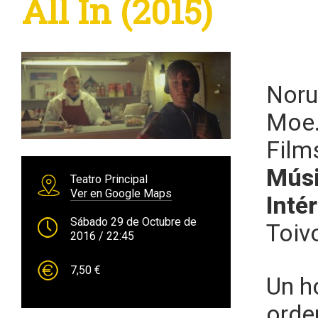
All In (2015)
Noru
Moe
Film
Músi
Teatro Principal
Ver en Google Maps
Inté
Sábado 29 de Octubre de
Toiv
2016
/ 22:45
7,50 €
Un h
orde