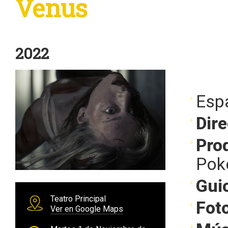
Venus
2022
Esp
Dire
Pro
Pok
Gui
Teatro Principal
Foto
Ver en Google Maps