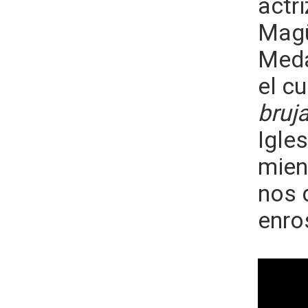
actr
Magüi
Meda
el c
bruj
Igle
mien
nos 
enro