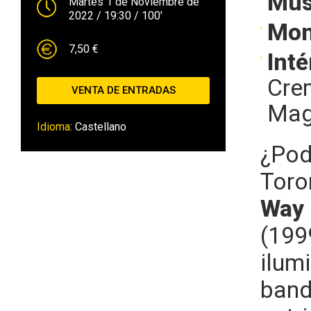
Mús
Martes 1 de Noviembre de
2022
/ 19:30
/ 100'
Mon
7,50 €
Inté
Cre
VENTA DE ENTRADAS
Mag
Idioma:
Castellano
¿Pod
Toro
Way
(199
ilum
band