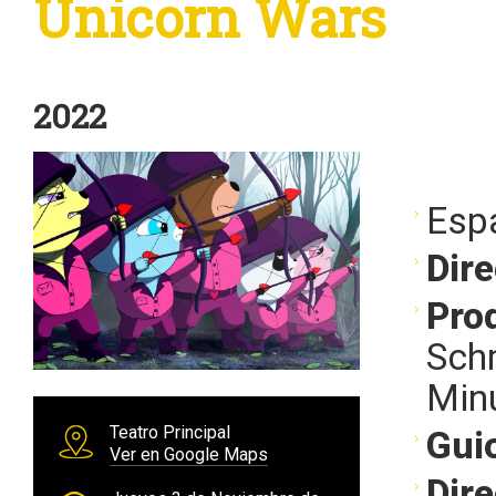
Unicorn Wars
2022
Esp
Dire
Pro
Sch
Minu
Teatro Principal
Gui
Ver en Google Maps
Dir