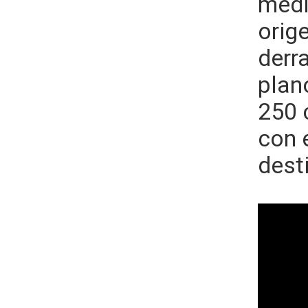
medi
orig
derr
plan
250 
con 
desti