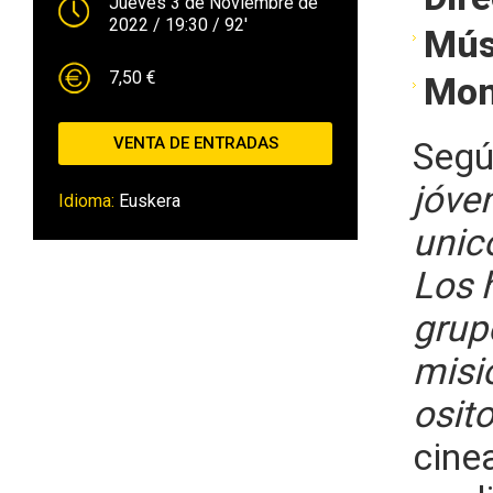
Jueves 3 de Noviembre de
2022
/ 19:30
/ 92'
Mús
7,50 €
Mon
VENTA DE ENTRADAS
Segú
jóven
Idioma:
Euskera
unic
Los 
grup
misi
osit
cine