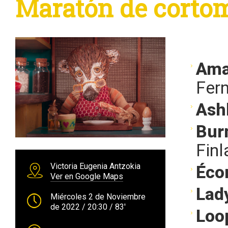
Maratón de cortom
Ama
Fern
Ash
Bur
Finl
Victoria Eugenia Antzokia
Éco
Ver en Google Maps
Lad
Miércoles 2 de Noviembre
de 2022
/ 20:30
/ 83'
Loo