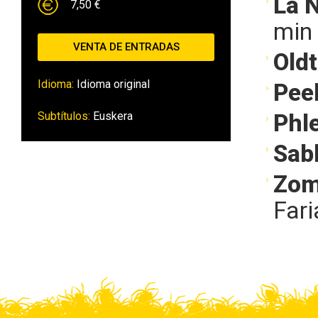
La 
7,50 €
min
VENTA DE ENTRADAS
Old
Idioma:
Idioma original
Pee
Subtítulos:
Euskera
Phl
Sab
Zom
Fari