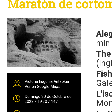
Maratón de cortom
Aleg
min
The
(Ing
Fis
Gale
Victoria Eugenia Antzokia
Ver en Google Maps
L'is
Domingo 30 de Octubre de
Mont
2022
/ 19:30
/ 147'