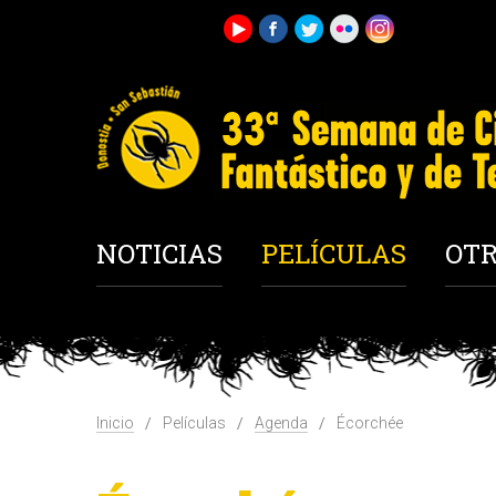
NOTICIAS
PELÍCULAS
OTR
Inicio
Películas
Agenda
Écorchée