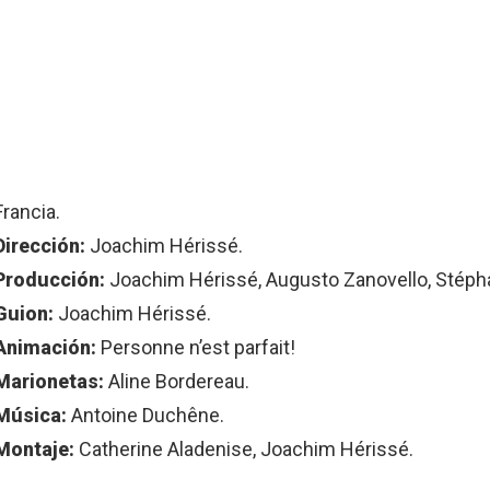
Francia.
Dirección:
Joachim Hérissé.
Producción:
Joachim Hérissé, Augusto Zanovello, Stépha
Guion:
Joachim Hérissé.
Animación:
Personne n’est parfait!
Marionetas:
Aline Bordereau.
Música:
Antoine Duchêne.
Montaje:
Catherine Aladenise, Joachim Hérissé.