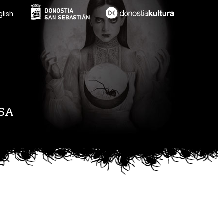
glish
SA