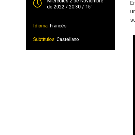
Miércoles 2 de Noviembre
E
de 2022
/ 20:30
/ 15'
un
s
Idioma:
Francés
Subtítulos:
Castellano