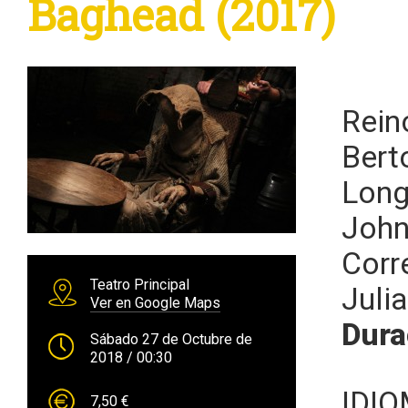
Baghead (2017)
Rein
Bert
Long
John
Corr
Teatro Principal
Juli
Ver en Google Maps
Dura
Sábado 27 de Octubre de
2018
/ 00:30
IDI
7,50 €