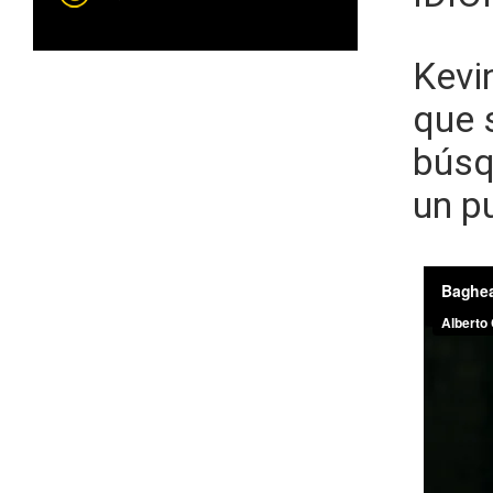
Kevi
que 
búsq
un p