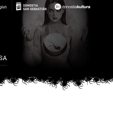
glish
SA