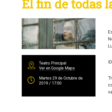
El fin de todas l
E
N
L
I
Teatro Principal
Ver en Google Maps
Tr
Martes 29 de Octubre de
2019
/ 17:00
co
va