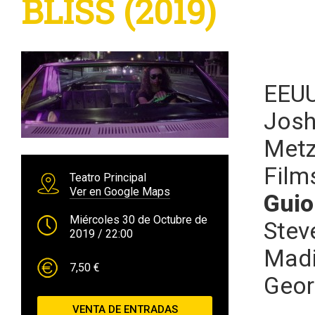
BLISS (2019)
EEUU
Josh
Metz
Film
Teatro Principal
Ver en Google Maps
Guio
Miércoles 30 de Octubre de
Stev
2019
/ 22:00
Madi
7,50 €
Geor
VENTA DE ENTRADAS