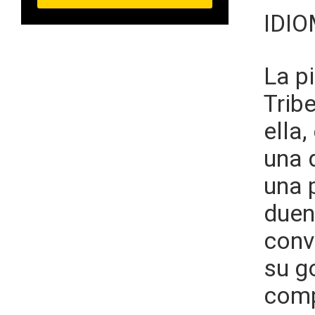
IDI
La pi
Trib
ella
una 
una 
duen
conv
su g
comp