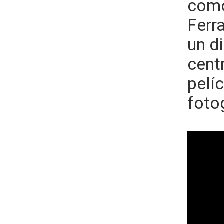
como
Ferr
un d
cent
pelíc
foto