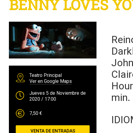
BENNY LOVES YOU
Rein
Dark
John
Clai
Teatro Principal
Ver en Google Maps
Hour
Jueves 5 de Noviembre de
min.
2020
/ 17:00
7,50 €
IDI
VENTA DE ENTRADAS