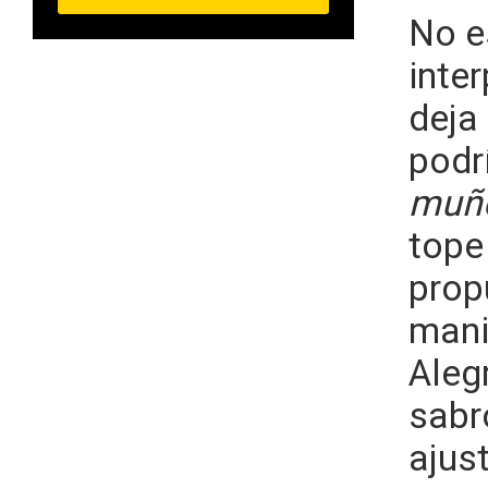
No e
inte
deja
podrí
muñ
tope
prop
mani
Aleg
sabr
ajus