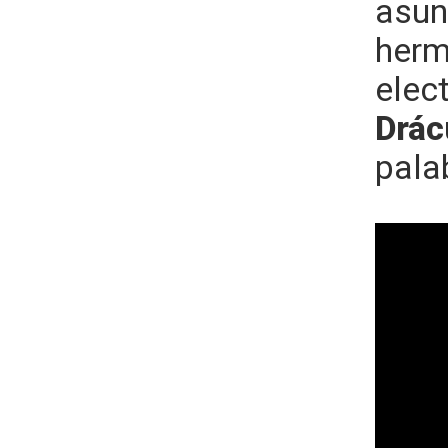
asun
herm
elect
Drác
pala