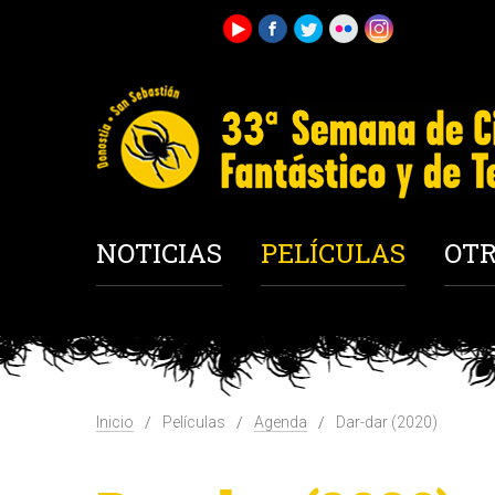
NOTICIAS
PELÍCULAS
OTR
Inicio
Películas
Agenda
Dar-dar (2020)