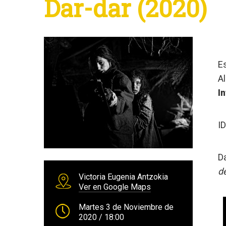
Dar-dar (2020)
E
Al
I
I
D
de
Victoria Eugenia Antzokia
Ver en Google Maps
Martes 3 de Noviembre de
2020
/ 18:00