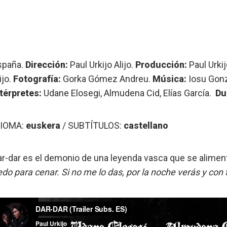
spaña.
Dirección:
Paul Urkijo Alijo.
Producción:
Paul Urkij
ijo.
Fotografía:
Gorka Gómez Andreu.
Música:
Iosu Gonz
ntérpretes:
Udane Elosegi, Almudena Cid, Elías García.
Dur
DIOMA:
euskera
/ SUBTÍTULOS:
castellano
ar-dar es el demonio de una leyenda vasca que se aliment
do para cenar. Si no me lo das, por la noche verás y con