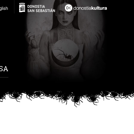
glish
SA